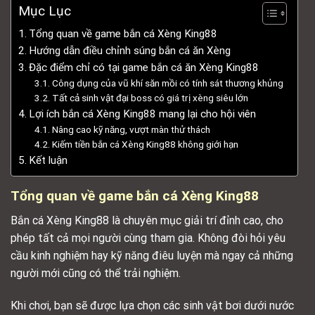
Mục Lục
Tổng quan về game bắn cá Xèng King88
Hướng dẫn điều chỉnh súng bắn cá ăn Xèng
Đặc điểm chỉ có tại game bắn cá ăn Xèng King88
Công dụng của vũ khí săn mồi có tính sát thương khủng
Tất cả sinh vật đại boss có giá trị xèng siêu lớn
Lợi ích bắn cá Xèng King88 mang lại cho hội viên
Nâng cao kỹ năng, vượt màn thử thách
Kiếm tiền bắn cá Xèng King88 không giới hạn
Kết luận
Tổng quan về game bắn cá Xèng King88
Bắn cá Xèng King88 là chuyên mục giải trí đỉnh cao, cho
phép tất cả mọi người cùng tham gia. Không đòi hỏi yêu
cầu kinh nghiệm hay kỹ năng điêu luyện mà ngay cả những
người mới cũng có thể trải nghiệm.
Khi chơi, bạn sẽ được lựa chọn các sinh vật bơi dưới nước