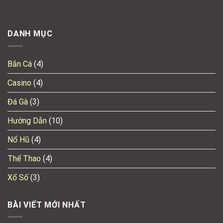
DANH MỤC
Bắn Cá
(4)
Casino
(4)
Đá Gà
(3)
Hướng Dẫn
(10)
Nổ Hũ
(4)
Thể Thao
(4)
Xổ Số
(3)
BÀI VIẾT MỚI NHẤT