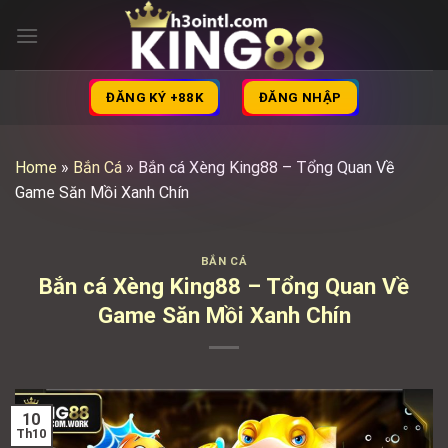
Skip
to
content
ĐĂNG KÝ +88K
ĐĂNG NHẬP
Home
»
Bắn Cá
»
Bắn cá Xèng King88 – Tổng Quan Về
Game Săn Mồi Xanh Chín
BẮN CÁ
Bắn cá Xèng King88 – Tổng Quan Về
Game Săn Mồi Xanh Chín
10
Th10