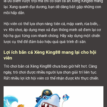
là ưu điểm vượt trội mà chỉ có bắn cá ăn Xèng King88 mang
lại. Xung quanh đại dương, bạn dễ dàng bắt gặp những con
mồi hấp dẫn.
Hội viên có thể lựa chọn nàng tiên cá, mập xanh, rùa biển,…
vv. Khi chơi, áp dụng mẹo xả đạn thông minh sẽ đem lại cơ
hội hạ gục từng con nhanh chóng. Hãy xây dựng một chiến
lược cụ thể để đảm bảo hiệu quả quá trình đi săn.
Lợi ích bắn cá Xèng King88 mang lại cho hội
viên
Trò chơi bắn cá Xèng King88 chưa bao giờ hết hot. Càng
ngày, trò chơi được nhiều người lựa chọn giải trí liên tục.
Rất nhiều lợi ích hội viên có thể nhận được khi thực chiến.