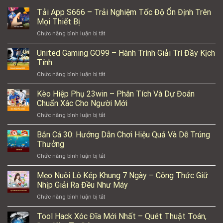
Tải App S666 – Trải Nghiệm Tốc Độ Ổn Định Trên
Mọi Thiết Bị
Chức năng bình luận bị tắt
ở
Tải
App
United Gaming GO99 – Hành Trình Giải Trí Đầy Kịch
S666
Tính
–
Chức năng bình luận bị tắt
ở
Trải
United
Nghiệm
Gaming
Kèo Hiệp Phụ 23win – Phân Tích Và Dự Đoán
Tốc
GO99
Độ
Chuẩn Xác Cho Người Mới
–
Ổn
Chức năng bình luận bị tắt
ở
Hành
Định
Kèo
Trình
Trên
Hiệp
Bắn Cá 30: Hướng Dẫn Chơi Hiệu Quả Và Dễ Trúng
Giải
Mọi
Phụ
Trí
Thưởng
Thiết
23win
Đầy
Bị
Chức năng bình luận bị tắt
ở
–
Kịch
Bắn
Phân
Tính
Cá
Mẹo Nuôi Lô Kép Khung 7 Ngày – Công Thức Giữ
Tích
30:
Và
Nhịp Giải Ra Đều Như Máy
Hướng
Dự
Chức năng bình luận bị tắt
ở
Dẫn
Đoán
Mẹo
Chơi
Chuẩn
Nuôi
Tool Hack Xóc Đĩa Mới Nhất – Quét Thuật Toán,
Hiệu
Xác
Lô