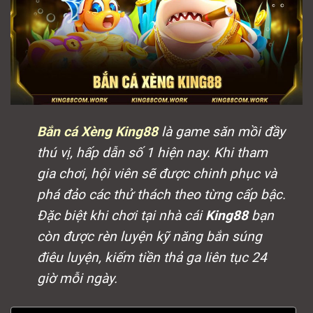
Bắn cá Xèng King88
là game săn mồi đầy
thú vị, hấp dẫn số 1 hiện nay. Khi tham
gia chơi, hội viên sẽ được chinh phục và
phá đảo các thử thách theo từng cấp bậc.
Đặc biệt khi chơi tại nhà cái
King88
bạn
còn được rèn luyện kỹ năng bắn súng
điêu luyện, kiếm tiền thả ga liên tục 24
giờ mỗi ngày.