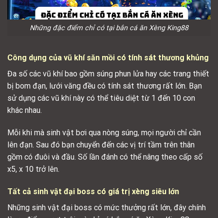
Những đặc điểm chỉ có tại bắn cá ăn Xèng King88
Công dụng của vũ khí săn mồi có tính sát thương khủng
Đa số các vũ khí bao gồm súng phun lửa hay các trang thiết
bị bom đạn, lưới văng đều có tính sát thương rất lớn. Bạn
sử dụng các vũ khí này có thể tiêu diệt từ 1 đến 10 con
khác nhau.
Mỗi khi mà sinh vật bơi qua nòng súng, mọi người chỉ cần
lên đạn. Sau đó bạn chuyển đến các vị trí tầm trên thân
gồm có đuôi và đầu. Số lần đánh có thể nâng theo cấp số
x5, x 10 trở lên.
Tất cả sinh vật đại boss có giá trị xèng siêu lớn
Những sinh vật đại boss có mức thưởng rất lớn, đây chính