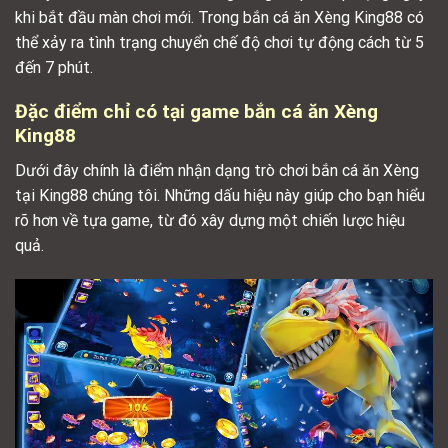
khi bắt đầu màn chơi mới. Trong bắn cá ăn Xèng King88 có
thể xảy ra tình trạng chuyển chế độ chơi tự động cách từ 5
đến 7 phút.
Đặc điểm chỉ có tại game bắn cá ăn Xèng
King88
Dưới đây chính là điểm nhận dạng trò chơi bắn cá ăn Xèng
tại King88 chúng tôi. Những dấu hiệu này giúp cho bạn hiểu
rõ hơn về tựa game, từ đó xây dựng một chiến lược hiệu
quả.