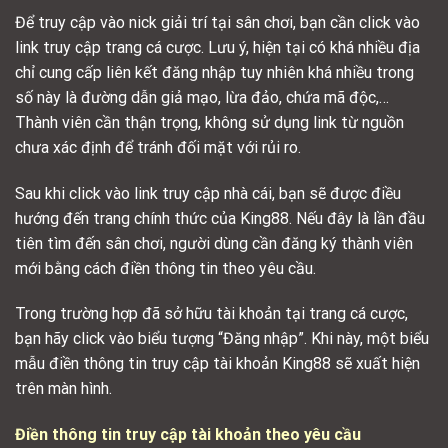
Để truy cập vào nick giải trí tại sân chơi, bạn cần click vào
link truy cập trang cá cược. Lưu ý, hiện tại có khá nhiều địa
chỉ cung cấp liên kết đăng nhập tuy nhiên khá nhiều trong
số này là đường dẫn giả mạo, lừa đảo, chứa mã độc,…
Thành viên cần thận trọng, không sử dụng link từ nguồn
chưa xác định để tránh đối mặt với rủi ro.
Sau khi click vào link truy cập nhà cái, bạn sẽ được điều
hướng đến trang chính thức của King88. Nếu đây là lần đầu
tiên tìm đến sân chơi, người dùng cần đăng ký thành viên
mới bằng cách điền thông tin theo yêu cầu.
Trong trường hợp đã sở hữu tài khoản tại trang cá cược,
bạn hãy click vào biểu tượng “Đăng nhập”. Khi này, một biểu
mẫu điền thông tin truy cập tài khoản King88 sẽ xuất hiện
trên màn hình.
Điền thông tin truy cập tài khoản theo yêu cầu