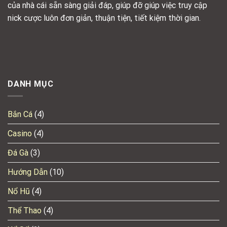
của nhà cái sẵn sàng giải đáp, giúp đỡ giúp việc truy cập
nick cược luôn đơn giản, thuận tiện, tiết kiệm thời gian.
DANH MỤC
Bắn Cá
(4)
Casino
(4)
Đá Gà
(3)
Hướng Dẫn
(10)
Nổ Hũ
(4)
Thể Thao
(4)