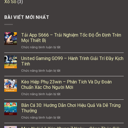
Xổ Số
(3)
BÀI VIẾT MỚI NHẤT
Tải App S666 – Trải Nghiệm Tốc Độ Ổn Định Trên
Mọi Thiết Bị
Chức năng bình luận bị tắt
ở
Tải
App
United Gaming GO99 – Hành Trình Giải Trí Đầy Kịch
S666
Tính
–
Chức năng bình luận bị tắt
ở
Trải
United
Nghiệm
Gaming
Kèo Hiệp Phụ 23win – Phân Tích Và Dự Đoán
Tốc
GO99
Độ
Chuẩn Xác Cho Người Mới
–
Ổn
Chức năng bình luận bị tắt
ở
Hành
Định
Kèo
Trình
Trên
Hiệp
Bắn Cá 30: Hướng Dẫn Chơi Hiệu Quả Và Dễ Trúng
Giải
Mọi
Phụ
Trí
Thưởng
Thiết
23win
Đầy
Bị
Chức năng bình luận bị tắt
ở
–
Kịch
Bắn
Phân
Tính
Cá