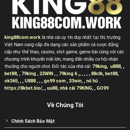
king88com.work
là nhà cái uy tín duy nhất tại thị trường
Việt Nam cung cấp đa dạng các sản phẩm cá cược đẳng
cấp như thể thao, casino, slot game, game bài cùng với các
chương trình khuyến mãi lớn, mang đến nhiều cơ hội nhận
thưởng cho người chơi.
Đối tác của nhà cái:
79king
,
u888
, ,
bet88
, ,
79king
,
23WIN
,
,
79king 6
,
, , , , ,
88clb
,
bet88
,
ok365
, , ,
U888
, , ,
go99 com
,
33win
, ,
nổ hũ
.
https://8kbet.bio/
, ,
uu88
,
nhà cái 79KING
, ,
GO99
Về Chúng Tôi
Chính Sách Bảo Mật