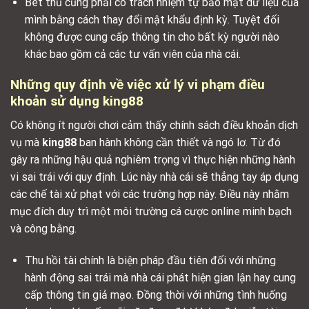
Bet thủ cũng phải có trách nhiệm tự bảo mật dữ liệu của
mình bằng cách thay đổi mật khẩu định kỳ. Tuyệt đối
không được cung cấp thông tin cho bất kỳ người nào
khác bao gồm cả các tư vấn viên của nhà cái.
Những quy định về việc xử lý vi phạm điều
khoản sử dụng king88
Có không ít người chơi cảm thấy chính sách điều khoản dịch
vụ mà
king88
ban hành không cần thiết và ngó lơ. Từ đó
gây ra những hậu quả nghiêm trọng vì thực hiện những hành
vi sai trái với quy định. Lúc này nhà cái sẽ thẳng tay áp dụng
các chế tài xử phạt với các trường hợp này. Điều này nhằm
mục đích duy trì một môi trường cá cược online minh bạch
và công bằng.
Thu hồi tài chính là biện pháp đầu tiên đối với những
hành động sai trái mà nhà cái phát hiện gian lận hay cung
cấp thông tin giả mạo. Đồng thời với những tình huống