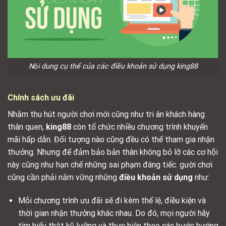
Nội dung cụ thể của các điều khoản sử dụng king88
Chính sách ưu đãi
Nhằm thu hút người chơi mới cũng như tri ân khách hàng
thân quen,
king88
còn tổ chức nhiều chương trình khuyến
mãi hấp dẫn. Đối tượng nào cũng đều có thể tham gia nhận
thưởng. Nhưng để đảm bảo bản thân không bỏ lỡ các cơ hội
này cũng như hạn chế những sai phạm đáng tiếc. gười chơi
cũng cần phải nắm vững những
điều khoản sử dụng
như:
Mỗi chương trình ưu đãi sẽ đi kèm thể lệ, điều kiện và
thời gian nhận thưởng khác nhau. Do đó, mọi người hãy
tìm hiểu thật kỹ lưỡng và thực hiện theo các bước hướng