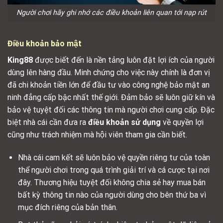
Người chơi hãy ghi nhớ các điều khoản liên quan tới nạp rút
Điều khoản bảo mật
King88
được biết đến là nền tảng luôn đặt lợi ích của người
dùng lên hàng đầu. Minh chứng cho việc này chính là đơn vị
đã chi khoản tiền lớn để đầu tư vào công nghệ bảo mật an
ninh đẳng cấp bậc nhất thế giới. Đảm bảo sẽ luôn giữ kín và
bảo vệ tuyệt đối các thông tin mà người chơi cung cấp. Đặc
biệt nhà cái cần đưa ra
điều khoản sử dụng
về quyền lợi
cũng như trách nhiệm mà hội viên tham gia cần biết.
Nhà cái cam kết sẽ luôn bảo vệ quyền riêng tư của toàn
thể người chơi trong quá trình giải trí và cá cược tại nơi
đây. Thương hiệu tuyệt đối không chia sẻ hay mua bán
bất kỳ thông tin nào của người dùng cho bên thứ ba vì
mục đích riêng của bản thân.