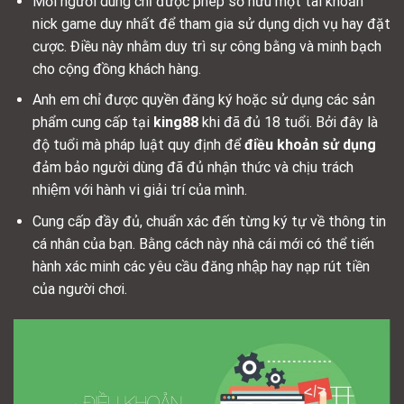
Mỗi người dùng chỉ được phép sở hữu một tài khoản
nick game duy nhất để tham gia sử dụng dịch vụ hay đặt
cược. Điều này nhằm duy trì sự công bằng và minh bạch
cho cộng đồng khách hàng.
Anh em chỉ được quyền đăng ký hoặc sử dụng các sản
phẩm cung cấp tại
king88
khi đã đủ 18 tuổi. Bởi đây là
độ tuổi mà pháp luật quy định để
điều khoản sử dụng
đảm bảo người dùng đã đủ nhận thức và chịu trách
nhiệm với hành vi giải trí của mình.
Cung cấp đầy đủ, chuẩn xác đến từng ký tự về thông tin
cá nhân của bạn. Bằng cách này nhà cái mới có thể tiến
hành xác minh các yêu cầu đăng nhập hay nạp rút tiền
của người chơi.