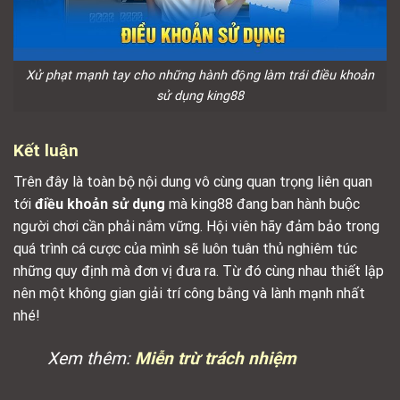
Xử phạt mạnh tay cho những hành động làm trái điều khoản
sử dụng king88
Kết luận
Trên đây là toàn bộ nội dung vô cùng quan trọng liên quan
tới
điều khoản sử dụng
mà king88 đang ban hành buộc
người chơi cần phải nắm vững. Hội viên hãy đảm bảo trong
quá trình cá cược của mình sẽ luôn tuân thủ nghiêm túc
những quy định mà đơn vị đưa ra. Từ đó cùng nhau thiết lập
nên một không gian giải trí công bằng và lành mạnh nhất
nhé!
Xem thêm:
Miễn trừ trách nhiệm