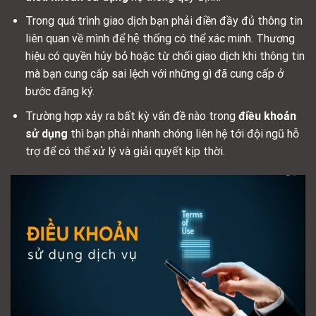
Trong quá trình giao dịch bạn phải điền đầy đủ thông tin
liên quan về mình để hệ thống có thể xác minh. Thương
hiệu có quyền hủy bỏ hoặc từ chối giao dịch khi thông tin
mà bạn cung cấp sai lệch với những gì đã cung cấp ở
bước đăng ký.
Trường hợp xảy ra bất kỳ vấn đề nào trong
điều khoản
sử dụng
thì bạn phải nhanh chóng liên hệ tới đội ngũ hỗ
trợ để có thể xử lý và giải quyết kịp thời.