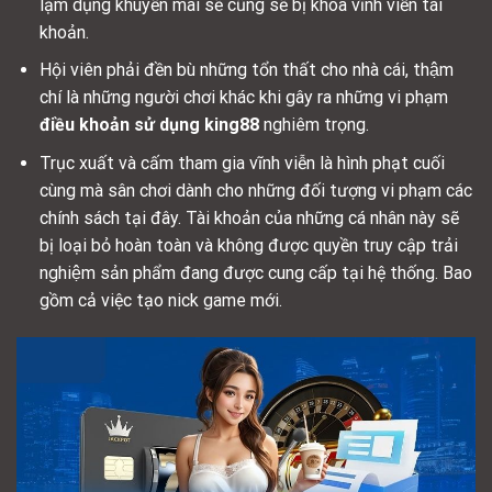
lạm dụng khuyến mãi sẽ cũng sẽ bị khóa vĩnh viễn tài
khoản.
Hội viên phải đền bù những tổn thất cho nhà cái, thậm
chí là những người chơi khác khi gây ra những vi phạm
điều khoản sử dụng
king88
nghiêm trọng.
Trục xuất và cấm tham gia vĩnh viễn là hình phạt cuối
cùng mà sân chơi dành cho những đối tượng vi phạm các
chính sách tại đây. Tài khoản của những cá nhân này sẽ
bị loại bỏ hoàn toàn và không được quyền truy cập trải
nghiệm sản phẩm đang được cung cấp tại hệ thống. Bao
gồm cả việc tạo nick game mới.