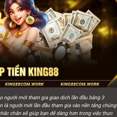
o người mới tham gia giao dịch lần đầu bằng 3
n là người mới lần đầu tham gia vào nền tảng chúng
 chắc chắn sẽ giúp bạn dễ dàng hơn trong việc thực