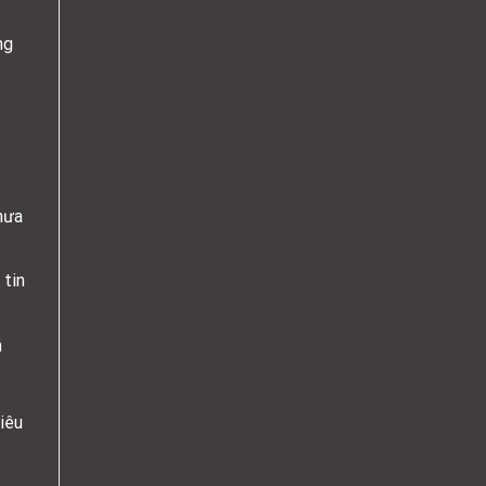
ng
hưa
 tin
n
iêu