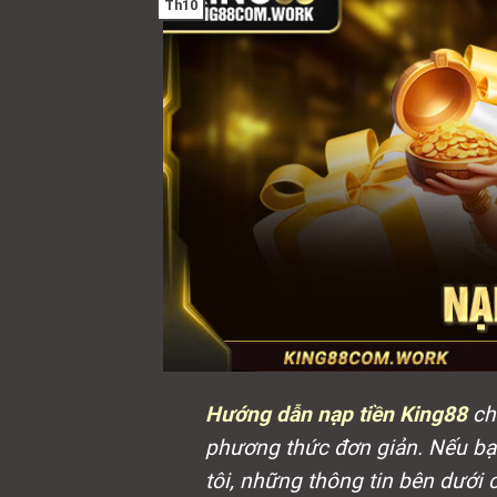
Th10
Hướng dẫn nạp tiền King88
ch
phương thức đơn giản. Nếu bạ
tôi, những thông tin bên dưới