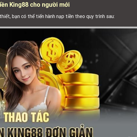
iền King88 cho người mới
hiết, bạn có thể tiến hành nạp tiền theo quy trình sau: