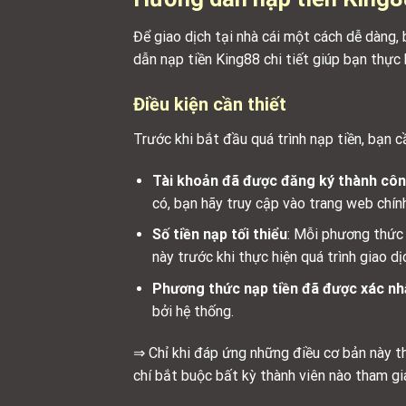
Để giao dịch tại nhà cái một cách dễ dàng,
dẫn nạp tiền King88 chi tiết giúp bạn thực h
Điều kiện cần thiết
Trước khi bắt đầu quá trình nạp tiền, bạn 
Tài khoản đã được đăng ký thành cô
có, bạn hãy truy cập vào trang web chính
Số tiền nạp tối thiểu
: Mỗi phương thức 
này trước khi thực hiện quá trình giao dị
Phương thức nạp tiền đã được xác nh
bởi hệ thống.
⇒ Chỉ khi đáp ứng những điều cơ bản này th
chí bắt buộc bất kỳ thành viên nào tham gi