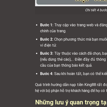
Chi tiết 4 bướ
Bước 1:
Truy cập vào trang web và đăng
chính của trang.
Bước 2:
Chọn phương thức mà bạn muốn s
ví điện tử.
Bước 3:
Tùy thuộc vào cách đã chọn, bạn
(nếu dùng thẻ cào),… Điền đầy đủ thông t
cầu của bạn thông báo kết quả.
Bước 4:
Sau khi hoàn tất, bạn có thể ki
Quá trình hướng dẫn nạp tiền King88 rất đơ
hệ với bộ phận hỗ trợ khách hàng để họ có 
Những lưu ý quan trọng tạ