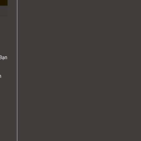
 Bạn
h