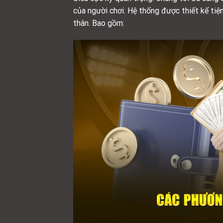
của người chơi. Hệ thống được thiết kế tiện
thân. Bao gồm: