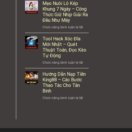
Cá
Và
Mẹo Nuôi Lô Kép
30:
Dự
Khung 7 Ngày – Công
Hướng
Đoán
Thức Giữ Nhịp Giải Ra
Dẫn
Chuẩn
Đều Như Máy
Chơi
Xác
Hiệu
Chức năng bình luận bị tắt
Cho
ở
Quả
Người
Mẹo
Và
Mới
Nuôi
Tool Hack Xóc Đĩa
Dễ
Lô
Mới Nhất – Quét
Trúng
Kép
Thuật Toán, Đọc Kèo
Thưởng
Khung
Tự Động
7
Ngày
Chức năng bình luận bị tắt
ở
–
Tool
Công
Hack
Hướng Dẫn Nạp Tiền
Thức
Xóc
King88 – Các Bước
Giữ
Đĩa
Thao Tác Cho Tân
Nhịp
Mới
Binh
Giải
Nhất
Ra
–
Chức năng bình luận bị tắt
ở
Đều
Quét
Hướng
Như
Thuật
Dẫn
Máy
Toán,
Nạp
Đọc
Tiền
Kèo
King88
Tự
–