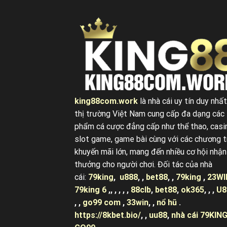
king88com.work
là nhà cái uy tín duy nhất
thị trường Việt Nam cung cấp đa dạng các
phẩm cá cược đẳng cấp như thể thao, casi
slot game, game bài cùng với các chương t
khuyến mãi lớn, mang đến nhiều cơ hội nhận
thưởng cho người chơi.
Đối tác của nhà
cái:
79king
,
u888
, ,
bet88
, ,
79king
,
23WI
79king 6
,
, , , , ,
88clb
,
bet88
,
ok365
, , ,
U8
, ,
go99 com
,
33win
, ,
nổ hũ
.
https://8kbet.bio/
, ,
uu88
,
nhà cái 79KIN