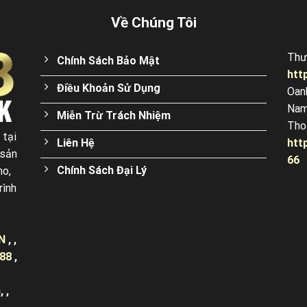
Về Chúng Tôi
Thư
Chính Sách Bảo Mật
htt
Điều Khoản Sử Dụng
Oanh
Na
Miễn Trừ Trách Nhiệm
Tho
 tại
Liên Hệ
http
 sản
66
Chính Sách Đại Lý
no,
rình
N
,
,
88
,
G
, ,