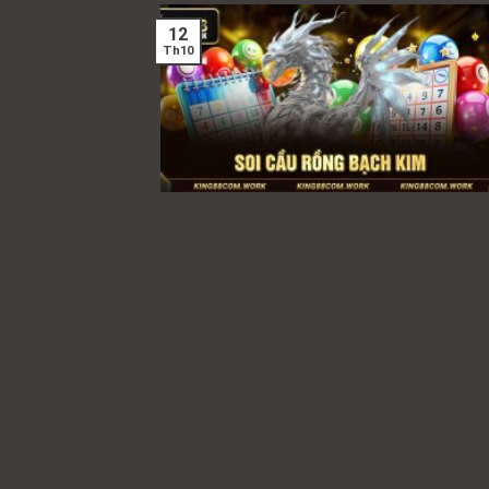
12
Th10