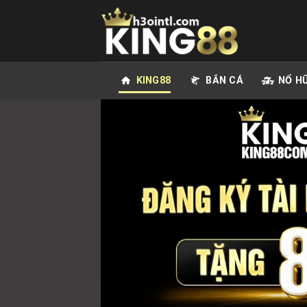
Skip
to
content
KING88
BẮN CÁ
NỔ H