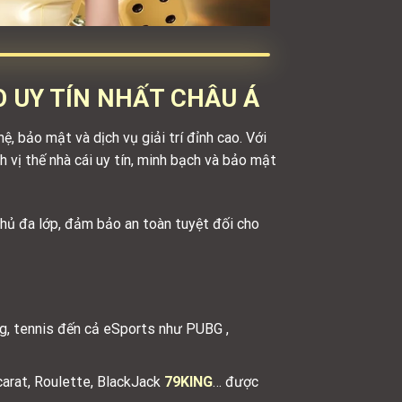
O UY TÍN NHẤT CHÂU Á
, bảo mật và dịch vụ giải trí đỉnh cao. Với
 vị thế nhà cái uy tín, minh bạch và bảo mật
hủ đa lớp, đảm bảo an toàn tuyệt đối cho
ng, tennis đến cả eSports như PUBG
,
carat, Roulette, BlackJack
79KING
… được