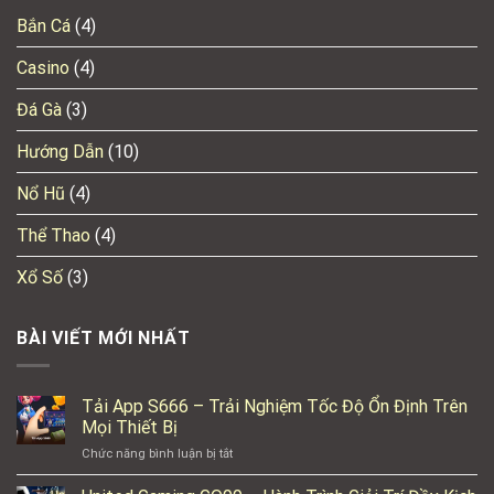
Bắn Cá
(4)
Casino
(4)
Đá Gà
(3)
Hướng Dẫn
(10)
Nổ Hũ
(4)
Thể Thao
(4)
Xổ Số
(3)
BÀI VIẾT MỚI NHẤT
Tải App S666 – Trải Nghiệm Tốc Độ Ổn Định Trên
Mọi Thiết Bị
Chức năng bình luận bị tắt
ở
Tải
App