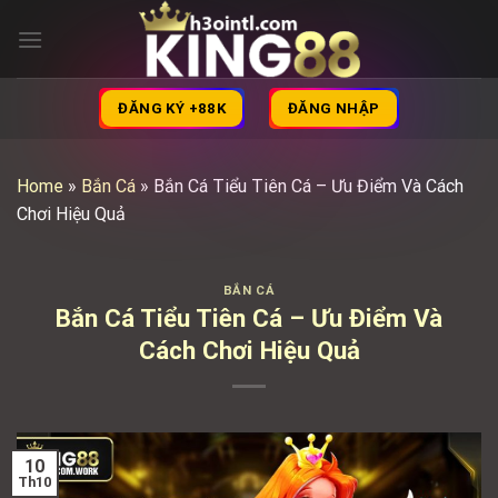
Skip
to
content
ĐĂNG KÝ +88K
ĐĂNG NHẬP
Home
»
Bắn Cá
»
Bắn Cá Tiểu Tiên Cá – Ưu Điểm Và Cách
Chơi Hiệu Quả
BẮN CÁ
Bắn Cá Tiểu Tiên Cá – Ưu Điểm Và
Cách Chơi Hiệu Quả
10
Th10