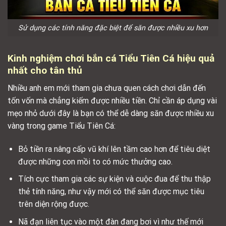
Sử dụng các tính năng đặc biệt để săn được nhiều xu hơn
Kinh nghiệm chơi bắn cá Tiểu Tiên Cá hiệu quả
nhất cho tân thủ
Nhiều anh em mới tham gia chưa quen cách chơi dẫn đến
tốn vốn mà chẳng kiếm được nhiều tiền. Chỉ cần áp dụng vài
mẹo nhỏ dưới đây là bạn có thể dễ dàng săn được nhiều xu
vàng trong game Tiểu Tiên Cá:
Bỏ tiền ra nâng cấp vũ khí lên tầm cao hơn để tiêu diệt
được những con mồi to có mức thưởng cao.
Tích cực tham gia các sự kiện và cuộc đua để thu thập
thẻ tính năng, như vậy mới có thể săn được mục tiêu
trên diện rộng được.
Nã đạn liên tục vào một đàn đang bơi vì như thế mới