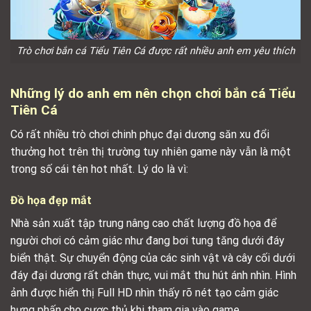
Trò chơi bắn cá Tiểu Tiên Cá được rất nhiều anh em yêu thích
Những lý do anh em nên chọn chơi bắn cá Tiểu
Tiên Cá
Có rất nhiều trò chơi chinh phục đại dương săn xu đổi
thưởng hot trên thị trường tuy nhiên game này vẫn là một
trong số cái tên hot nhất. Lý do là vì:
Đồ họa đẹp mắt
Nhà sản xuất tập trung nâng cao chất lượng đồ họa để
người chơi có cảm giác như đang bơi tung tăng dưới đáy
biển thật. Sự chuyển động của các sinh vật và cây cối dưới
đáy đại dương rất chân thực, vui mắt thu hút ánh nhìn. Hình
ảnh được hiển thị Full HD nhìn thấy rõ nét tạo cảm giác
hưng phấn cho cược thủ khi tham gia vào game.