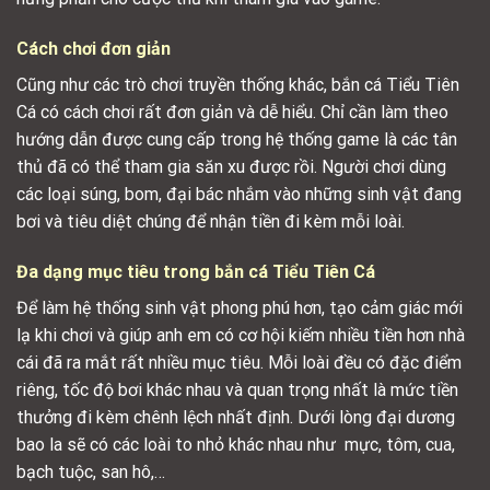
Cách chơi đơn giản
Cũng như các trò chơi truyền thống khác, bắn cá Tiểu Tiên
Cá có cách chơi rất đơn giản và dễ hiểu. Chỉ cần làm theo
hướng dẫn được cung cấp trong hệ thống game là các tân
thủ đã có thể tham gia săn xu được rồi. Người chơi dùng
các loại súng, bom, đại bác nhắm vào những sinh vật đang
bơi và tiêu diệt chúng để nhận tiền đi kèm mỗi loài.
Đa dạng mục tiêu trong bắn cá Tiểu Tiên Cá
Để làm hệ thống sinh vật phong phú hơn, tạo cảm giác mới
lạ khi chơi và giúp anh em có cơ hội kiếm nhiều tiền hơn nhà
cái đã ra mắt rất nhiều mục tiêu. Mỗi loài đều có đặc điểm
riêng, tốc độ bơi khác nhau và quan trọng nhất là mức tiền
thưởng đi kèm chênh lệch nhất định. Dưới lòng đại dương
bao la sẽ có các loài to nhỏ khác nhau như mực, tôm, cua,
bạch tuộc, san hô,…