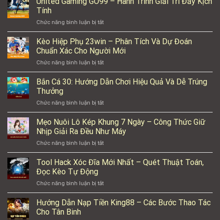
United Gaming GO99 – Hành Trình Giải Trí Đầy Kịch
S666
Tính
–
Chức năng bình luận bị tắt
ở
Trải
United
Nghiệm
Gaming
Kèo Hiệp Phụ 23win – Phân Tích Và Dự Đoán
Tốc
GO99
Độ
Chuẩn Xác Cho Người Mới
–
Ổn
Chức năng bình luận bị tắt
ở
Hành
Định
Kèo
Trình
Trên
Hiệp
Bắn Cá 30: Hướng Dẫn Chơi Hiệu Quả Và Dễ Trúng
Giải
Mọi
Phụ
Trí
Thưởng
Thiết
23win
Đầy
Bị
Chức năng bình luận bị tắt
ở
–
Kịch
Bắn
Phân
Tính
Cá
Mẹo Nuôi Lô Kép Khung 7 Ngày – Công Thức Giữ
Tích
30:
Và
Nhịp Giải Ra Đều Như Máy
Hướng
Dự
Chức năng bình luận bị tắt
ở
Dẫn
Đoán
Mẹo
Chơi
Chuẩn
Nuôi
Tool Hack Xóc Đĩa Mới Nhất – Quét Thuật Toán,
Hiệu
Xác
Lô
Quả
Đọc Kèo Tự Động
Cho
Kép
Và
Người
Chức năng bình luận bị tắt
ở
Khung
Dễ
Mới
Tool
7
Trúng
Hack
Hướng Dẫn Nạp Tiền King88 – Các Bước Thao Tác
Ngày
Thưởng
Xóc
–
Cho Tân Binh
Đĩa
Công